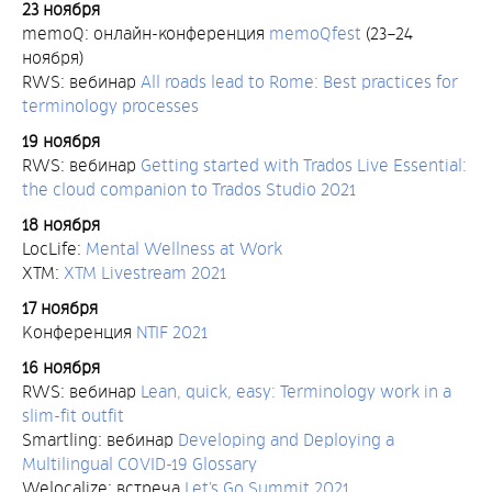
23 ноября
memoQ: онлайн-конференция
memoQfest
(23–24
ноября)
RWS: вебинар
All roads lead to Rome: Best practices for
terminology processes
19 ноября
RWS: вебинар
Getting started with Trados Live Essential:
the cloud companion to Trados Studio 2021
18 ноября
LocLife:
Mental Wellness at Work
XTM:
XTM Livestream 2021
17 ноября
Конференция
NTIF 2021
16 ноября
RWS: вебинар
Lean, quick, easy: Terminology work in a
slim-fit outfit
Smartling: вебинар
Developing and Deploying a
Multilingual COVID-19 Glossary
Welocalize: встреча
Let’s Go Summit 2021