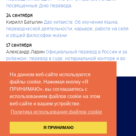
посвященные Дню перевода.
24 сентября
Кирилл Батыгин
Дао китаиста: Об изучении языка,
переводческой деятельности, карьере, работе на себя
и общей философии жизни
17 сентября
Александр Ларин
Официальный перевод в России и за
рубежом: перевод в суде, нотариальной конторе и во
время следственных действий
На данном веб-сайте используются
файлы cookie. Нажимая кнопку «Я
ЧЛЕНЫ АПК
ПРИНИМАЮ», вы соглашаетесь с
СПОНСОРЫ
использованием файлов cookie на этом
веб-сайте и вашем устройстве.
ПРЕСС-РЕЛИЗЫ
Политика использования файлов cookie
КОНТАКТЫ
МЫ В СОЦИАЛЬНЫХ СЕТЯХ:
Я ПРИНИМАЮ
© 2026 АССОЦИАЦИЯ ПЕРЕВОДЧЕСКИХ КОМПАНИЙ