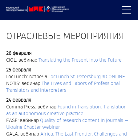
ОТРАСЛЕВЫЕ МЕРОПРИЯТИЯ
26 февраля
CIOL: вебинар
Translating the Present into the Future
25 февраля
LocLunch: встреча
LocLunch St. Petersburg 3D ONLINE
NOTIS: вебинар
The Lives and Labors of Professional
Translators and Interpreters
24 февраля
Comma Press: вебинар
Found in Translation: Translation
as an autonomous creative practice
EASE: вебинар
Quality of research content in journals —
Ukraine Chapter webinar
GALA: вебинар
Africa: The Last Frontier. Challenges and