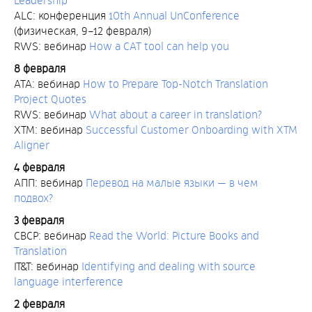
Leadership
ALC: конференция
10th Annual UnConference
(физическая, 9–12 февраля)
RWS: вебинар
How a CAT tool can help you
8 февраля
ATA: вебинар
How to Prepare Top-Notch Translation
Project Quotes
RWS: вебинар
What about a career in translation?
XTM: вебинар
Successful Customer Onboarding with XTM
Aligner
4 февраля
АПП: вебинар
Перевод на малые языки — в чем
подвох?
3 февраля
CBCP: вебинар
Read the World: Picture Books and
Translation
IT&T: вебинар
Identifying and dealing with source
language interference
2 февраля