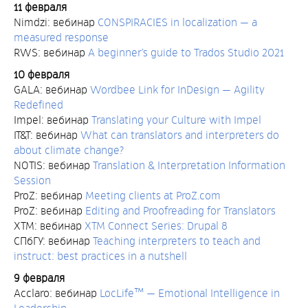
11 февраля
Nimdzi: вебинар
CONSPIRACIES in localization — a
measured response
RWS: вебинар
A beginner’s guide to Trados Studio 2021
10 февраля
GALA: вебинар
Wordbee Link for InDesign — Agility
Redefined
Impel: вебинар
Translating your Culture with Impel
IT&T: вебинар
What can translators and interpreters do
about climate change?
NOTIS: вебинар
Translation & Interpretation Information
Session
ProZ: вебинар
Meeting clients at ProZ.com
ProZ: вебинар
Editing and Proofreading for Translators
XTM: вебинар
XTM Connect Series: Drupal 8
СПбГУ: вебинар
Teaching interpreters to teach and
instruct: best practices in a nutshell
9 февраля
Acclaro: вебинар
LocLife™ — Emotional Intelligence in