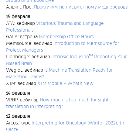
Studio and Trados Live
Альянс Про:
Практикум по письменному медпереводу
15 февраля
ATA: вебинар
Vicarious Trauma and Language
Professionals
GALA: встреча
Membership Office Hours
Memsource: вебинар
Introduction to Memsource for
Project Managers
Lionbridge: вебинар
Intrinsic Inclusion™ Rebooting Your
Biased Brain
Weglot: вебинар
Is Machine Translation Ready for
Marketing Teams?
XTM: вебинар
XTM Mobile – What’s New
14 февраля
VRHP: вебинар
How much is too much for sight
translation in interpreting?
12 февраля
Arcos: курс
Interpreting for Oncology (Winter 2022), 1-я
часть