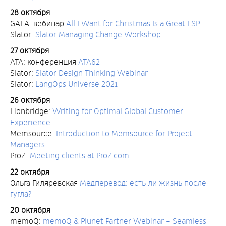
28 октября
GALA: вебинар
All I Want for Christmas Is a Great LSP
Slator:
Slator Managing Change Workshop
27 октября
ATA: конференция
ATA62
Slator:
Slator Design Thinking Webinar
Slator:
LangOps Universe 2021
26 октября
Lionbridge:
Writing for Optimal Global Customer
Experience
Memsource:
Introduction to Memsource for Project
Managers
ProZ:
Meeting clients at ProZ.com
22 октября
Ольга Гиляревская
Медперевод: есть ли жизнь после
гугла?
20 октября
memoQ:
memoQ & Plunet Partner Webinar – Seamless