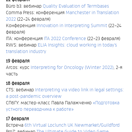
Büro b3: вебинар
Quality Evaluation of Termbases
Comma Press: конференция
Manchester in Translation
2022
(22–24 февраля)
Конференция
Innovation in Interpreting Summit
(22–24
февраля)
ITA: конференция
ITA 2022 Conference
(22–23 февраля)
RWS: вебинар
ELIA Insights: cloud working in today’s
translation industry
19 февраля
Arcos: курс
Interpreting for Oncology (Winter 2022)
, 2-я
часть
18 февраля
CTS: вебинар
Interpreting via video link in legal settings:
a post-pandemic overview
СПбГУ: мастер-класс Павла Палажченко
«Подготовка
устного переводчика к работе»
17 февраля
Встреча
6th Virtual Loclunch UK Newmarket/Guildford
ProZ: вебинар
The Ultimate Guide to Video Game