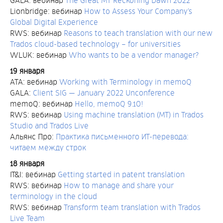
GALA: вебинар
The Great MT Reckoning Dawn 2022
Lionbridge: вебинар
How to Assess Your Company’s
Global Digital Experience
RWS: вебинар
Reasons to teach translation with our new
Trados cloud-based technology – for universities
WLUK: вебинар
Who wants to be a vendor manager?
19 января
ATA: вебинар
Working with Terminology in memoQ
GALA:
Client SIG — January 2022 Unconference
memoQ: вебинар
Hello, memoQ 9.10!
RWS: вебинар
Using machine translation (MT) in Trados
Studio and Trados Live
Альянс Про:
Практика письменного ИТ-перевода:
читаем между строк
18 января
IT&I: вебинар
Getting started in patent translation
RWS: вебинар
How to manage and share your
terminology in the cloud
RWS: вебинар
Transform team translation with Trados
Live Team