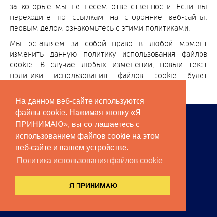
за которые мы не несем ответственности. Если вы
переходите по ссылкам на сторонние веб-сайты,
первым делом ознакомьтесь с этими политиками.
Мы оставляем за собой право в любой момент
изменить данную политику использования файлов
cookie. В случае любых изменений, новый текст
политики использования файлов cookie будет
опубликован на данной веб-странице.
На данном веб-сайте используются
файлы cookie. Нажимая кнопку «Я
ЧЛЕНЫ АПК
ПРИНИМАЮ», вы соглашаетесь с
СПОНСОРЫ
использованием файлов cookie на этом
веб-сайте и вашем устройстве.
ПРЕСС-РЕЛИЗЫ
Политика использования файлов cookie
КОНТАКТЫ
МЫ В СОЦИАЛЬНЫХ СЕТЯХ:
Я ПРИНИМАЮ
© 2026 АССОЦИАЦИЯ ПЕРЕВОДЧЕСКИХ КОМПАНИЙ
САЙТ РАЗРАБОТАН
AMBERITES