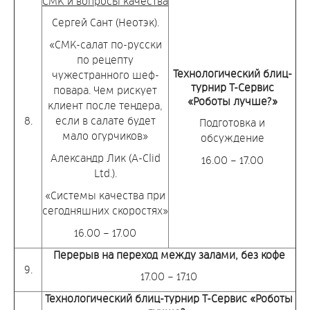
СМК и вопросы качества
Сергей Сант (Неотэк).
«СМК-салат по-русски
по рецепту
Технологический блиц-
чужестранного шеф-
турнир Т-Сервис
повара. Чем рискует
«Роботы лучше?»
клиент после тендера,
8.
если в салате будет
Подготовка и
мало огурчиков»
обсуждение
Александр Лик (A-Clid
16.00 – 17.00
Ltd.).
«Системы качества при
сегодняшних скоростях»
16.00 – 17.00
Перерыв на переход между залами, без кофе
9.
17.00 – 17.10
Технологический блиц-турнир Т-Сервис «Роботы