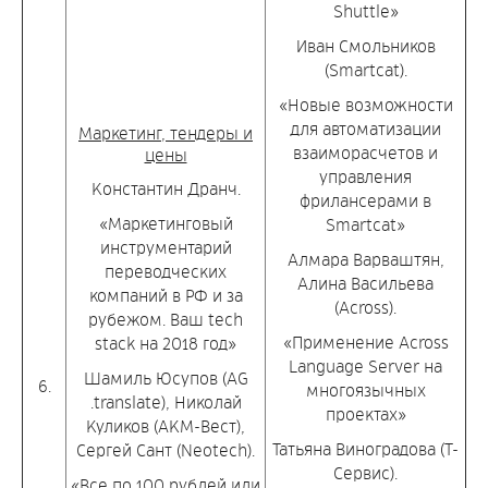
Shuttle»
Иван Смольников
(Smartcat).
«Новые возможности
для автоматизации
Маркетинг, тендеры и
взаиморасчетов и
цены
управления
Константин Дранч.
фрилансерами в
«Маркетинговый
Smartcat»
инструментарий
Алмара Варваштян,
переводческих
Алина Васильева
компаний в РФ и за
(Across).
рубежом. Ваш tech
«Применение Across
stack на 2018 год»
Language Server на
Шамиль Юсупов (AG
6.
многоязычных
.translate), Николай
проектах»
Куликов (АКМ-Вест),
Татьяна Виноградова (Т-
Сергей Сант (Neotech).
Сервис).
«Все по 100 рублей или