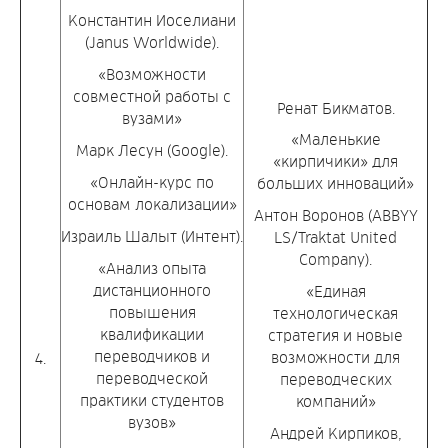
Константин Иоселиани
(Janus Worldwide).
«Возможности
совместной работы с
Ренат Бикматов.
вузами»
«Маленькие
Марк Лесун (Google).
«кирпичики» для
«Онлайн-курс по
больших инноваций»
основам локализации»
Антон Воронов (ABBYY
Израиль Шалыт (Интент).
LS/Traktat United
Company).
«Анализ опыта
дистанционного
«Единая
повышения
технологическая
квалификации
стратегия и новые
переводчиков и
возможности для
4.
переводческой
переводческих
практики студентов
компаний»
вузов»
Андрей Кирпиков,