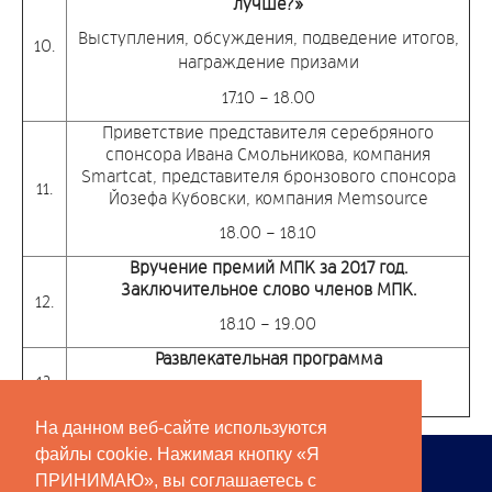
лучше?»
Выступления, обсуждения, подведение итогов,
10.
награждение призами
17.10 – 18.00
Приветствие представителя серебряного
спонсора Ивана Смольникова, компания
Smartcat, представителя бронзового спонсора
11.
Йозефа Кубовски, компания Memsource
18.00 – 18.10
Вручение премий МПК за 2017 год.
Заключительное слово членов МПК.
12.
18.10 – 19.00
Развлекательная программа
13.
с 19:00
На данном веб-сайте используются
файлы cookie. Нажимая кнопку «Я
ЧЛЕНЫ АПК
ПРИНИМАЮ», вы соглашаетесь с