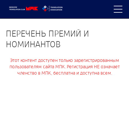
ПЕРЕЧЕНЬ ПРЕМИЙ И
НОМИНАНТОВ
Этот контент доступен только зарегистрированным
пользователям сайта МПК. Регистрация НЕ означает
членство в МПК, бесплатна и доступна всем.